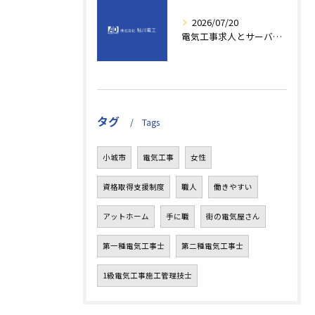
2026/07/20
電気工事求人とサーバールーム勤務で目指す年収アップと快適職場の選び方
タグ
Tags
小城市
電気工事
女性
資格取得支援制度
職人
働きやすい
アットホーム
手に職
街の電気屋さん
第一種電気工事士
第二種電気工事士
1級電気工事施工管理技士