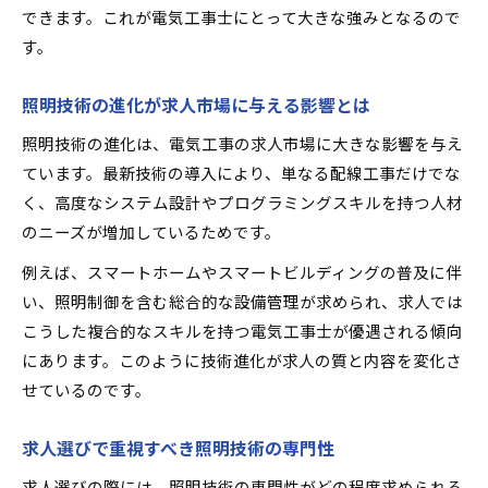
できます。これが電気工事士にとって大きな強みとなるので
無資格から転職に成功するための求人選び
す。
電気工事士資格取得と求人選びのポイント
転職市場で無資格者が評価される照明技術
照明技術の進化が求人市場に与える影響とは
独立・転職で掴む電気工事キャリアの可能性
照明技術の進化は、電気工事の求人市場に大きな影響を与え
電気工事求人で独立を目指すキャリア設計法
ています。最新技術の導入により、単なる配線工事だけでな
照明技術を活かした転職・独立の成功パターン
く、高度なシステム設計やプログラミングスキルを持つ人材
電気工事士が独立で年収アップを実現するコツ
のニーズが増加しているためです。
転職後のキャリアアップに役立つ求人選び
例えば、スマートホームやスマートビルディングの普及に伴
照明分野で独立を成功させるための準備とは
い、照明制御を含む総合的な設備管理が求められ、求人では
こうした複合的なスキルを持つ電気工事士が優遇される傾向
にあります。このように技術進化が求人の質と内容を変化さ
せているのです。
求人選びで重視すべき照明技術の専門性
求人選びの際には、照明技術の専門性がどの程度求められる