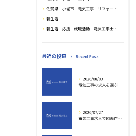
佐賀県 小城市 電気工事 リフォーム工事
新生活
新生活 応援 就職活動 電気工事士の魅力 転職 活動 支援
最近の投稿
Recent Posts
2026/08/03
電気工事の求人を選ぶ際に求人票で見極めるべき重要ポイントと見落としがちな注意点
2026/07/27
電気工事求人で図面作成スキルを活かし佐賀県小城市唐津市で年収アップを目指すキャリア戦略