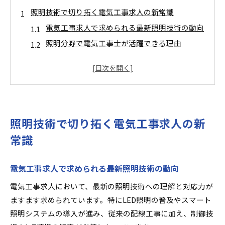
照明技術で切り拓く電気工事求人の新常識
電気工事求人で求められる最新照明技術の動向
照明分野で電気工事士が活躍できる理由
照明技術の進化が求人市場に与える影響とは
求人選びで重視すべき照明技術の専門性
電気工事求人で照明技術を磨くメリット
年収アップを実現する電気工事士のキャリア術
照明技術で切り拓く電気工事求人の新
電気工事求人で年収アップを目指すキャリア戦
略
常識
照明技術習得で広がる高年収求人の選択肢
電気工事士が転職で収入を上げる実践ポイント
電気工事求人で求められる最新照明技術の動向
求人市場で評価されるキャリアアップの秘訣
電気工事求人において、最新の照明技術への理解と対応力が
年収1000万円も目指せる電気工事求人の条件
ますます求められています。特にLED照明の普及やスマート
電気工事求人が今注目される理由と将来性
照明システムの導入が進み、従来の配線工事に加え、制御技