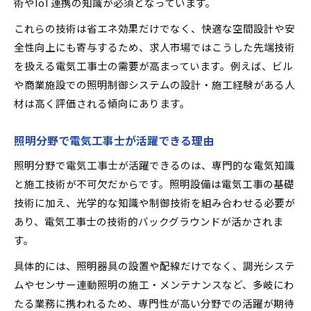
術やIoT連携の知識が必須となっています。
電気工事求人が注目される背景と今後の展望
照明技術の需要拡大が求人を後押しする理由
これらの技術は省エネ効果だけでなく、快適な空間設計や安
全性向上にも寄与するため、求人市場ではこうした先端技術
求人市場で電気工事士が勝ち組とされる要因
を扱える電気工事士の需要が高まっています。例えば、ビル
将来性ある電気工事求人の見極め方
や商業施設での照明制御システムの設計・施工経験がある人
転職市場で電気工事求人が選ばれる理由
材は高く評価される傾向にあります。
専門性を活かす照明分野で安定収入を目指す
照明分野の電気工事求人で安定収入を得る方法
照明分野で電気工事士が活躍できる理由
電気工事求人で照明の専門性が強みになる理由
照明分野で電気工事士が活躍できるのは、専門的な電気知識
照明技術を生かした高収入求人の選び方
と施工技術が不可欠だからです。照明設備は電気工事の基礎
未経験から照明分野で安定収入を目指すステッ
技術に加え、光学的な知識や制御技術を組み合わせる必要が
プ
あり、電気工事士の技術的バックグラウンドが活かされま
電気工事士が照明分野で成功するための秘訣
す。
無資格から始める電気工事の転職成功ヒント
具体的には、照明器具の設置や配線だけでなく、調光システ
電気工事求人で無資格から挑戦できる理由
ムやセンサー連動照明の施工・メンテナンスなど、多岐にわ
照明分野で未経験者に求められる資質とは
たる業務に携われるため、専門性が高い分野での活躍が期待