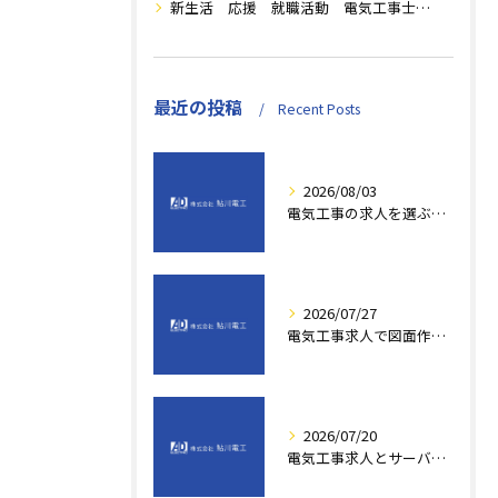
新生活 応援 就職活動 電気工事士の魅力 転職 活動 支援
最近の投稿
Recent Posts
2026/08/03
電気工事の求人を選ぶ際に求人票で見極めるべき重要ポイントと見落としがちな注意点
2026/07/27
電気工事求人で図面作成スキルを活かし佐賀県小城市唐津市で年収アップを目指すキャリア戦略
2026/07/20
電気工事求人とサーバールーム勤務で目指す年収アップと快適職場の選び方