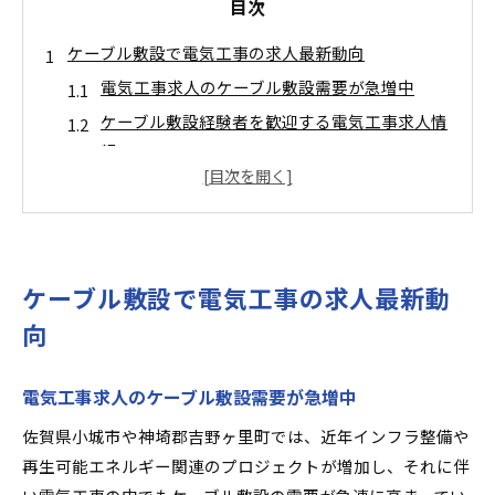
目次
ケーブル敷設で電気工事の求人最新動向
電気工事求人のケーブル敷設需要が急増中
ケーブル敷設経験者を歓迎する電気工事求人情
報
地元で注目される電気工事求人の特徴を解説
電気工事求人でケーブル敷設が重視される理由
未経験者も安心の電気工事求人動向を知ろう
電気工事士への転職を叶える募集情報
ケーブル敷設で電気工事の求人最新動
転職成功に役立つ電気工事求人の選び方
向
電気工事士を目指す転職者向け求人情報
求められるスキルと電気工事求人の現状
電気工事求人のケーブル敷設需要が急増中
ケーブル敷設経験が活かせる電気工事求人
佐賀県小城市や神埼郡吉野ヶ里町では、近年インフラ整備や
転職希望者が注目すべき電気工事求人特集
再生可能エネルギー関連のプロジェクトが増加し、それに伴
地元で叶う電気工事求人の魅力を解説