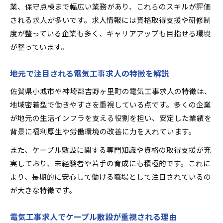
業、保守点検まで幅広い業務があり、これらのスキルが評価
電気工事士資格を取得できる求人の探し方
される求人が多いです。求人情報には資格取得支援や研修制
スキルアップしやすい電気工事求人特集
度が整っている企業も多く、キャリアアップも目指せる環境
資格取得後も成長できる電気工事求人
が整っています。
未経験から始める電気工事求人の安心感
未経験者歓迎の電気工事求人が増加中
地元で注目される電気工事求人の特徴を解説
研修充実の電気工事求人で安心スタート
佐賀県小城市や神埼郡吉野ヶ里町の電気工事求人の特徴は、
初めてでも安心な電気工事求人の選び方
地域密着型で働きやすさを重視している点です。多くの企業
未経験から成長できる電気工事求人事例
が地元の生活インフラを支える役割を担い、安定した業績を
背景に福利厚生や労働環境の改善に力を入れています。
電気工事求人で未経験者が評価される理由
また、ケーブル敷設に関する専門知識や資格の取得支援が充
実しており、未経験者や若手の育成にも積極的です。これに
より、長期的に安心して働ける職場として注目されているの
が大きな特徴です。
電気工事求人でケーブル敷設が重視される理由