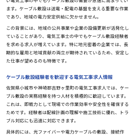
い電気工事の中でもケーブル敷設の需要が急速に高まってい
ます。ケーブル敷設は送電・配電の基盤を支える重要な作業
地元密着型電気工事求人の安心ポイント
であり、地域の電力安定供給に欠かせません。
電気工事求人で生活と仕事の両立を実現
この背景には、地域の公共事業や企業の設備更新が活発化し
地元ならではの電気工事求人のメリット
ていることがあり、電気工事士の中でもケーブル敷設経験者
ケーブル敷設で地域に貢献できる求人情報
を求める求人が増えています。特に地元密着の企業では、長
地元企業の電気工事求人が選ばれる理由
期的な雇用と地域貢献の両立が期待されているため、安定し
求人選びで重視したい電気工事の条件
た仕事が望めるのも特徴です。
電気工事求人の労働環境と福利厚生を比較
ケーブル敷設求人で注目すべき勤務条件
ケーブル敷設経験者を歓迎する電気工事求人情報
電気工事求人選びに役立つポイント紹介
佐賀県小城市や神埼郡吉野ヶ里町の電気工事求人では、ケー
働きやすい電気工事求人を見極める方法
ブル敷設の実務経験を持つ人材を積極的に歓迎しています。
資格取得支援が充実した電気工事求人
これは、即戦力として現場での作業効率や安全性を確保する
ためです。経験者は配線計画の理解や施工技術に優れ、トラ
電気工事士資格取得を目指す求人特集
ブル対応にも迅速に対応できます。
資格取得支援が手厚い電気工事求人を解説
未経験から目指せる電気工事求人の特徴
具体的には、光ファイバーや電力ケーブルの敷設、接続作