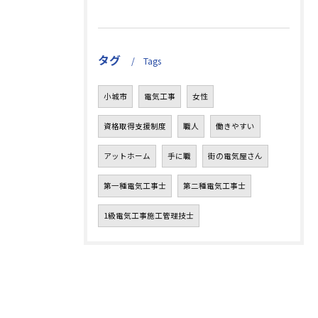
タグ
Tags
小城市
電気工事
女性
資格取得支援制度
職人
働きやすい
アットホーム
手に職
街の電気屋さん
第一種電気工事士
第二種電気工事士
1級電気工事施工管理技士