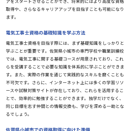
仕事を通じて学ぶスキルと経験
アをスタートさせることができ、将来的にはより高度な資格
取得や、さらなるキャリアアップを目指すことも可能になり
キャリアの初期段階で重要な資格と技術
ます。
電気工事士資格取得が佐賀県小城市でのキャリアア
ップの鍵
電気工事士資格の基礎知識を学ぶ方法
資格取得がもたらすキャリアの広がり
電気工事士資格を目指す際には、まず基礎知識をしっかりと
佐賀県小城市での昇進チャンスを増やす方法
学ぶことが重要です。佐賀県小城市の専門学校や職業訓練校
電気工事士資格が開く新たな業務範囲
では、電気工事に関する基礎コースが用意されており、これ
高度な資格で得られる専門技術の価値
らを受講することで必要な知識を体系的に学ぶことができま
資格取得後に挑戦できるプロジェクト
す。また、実際の作業を通じて実践的なスキルを磨くことも
キャリア成長のために継続的に学ぶ重要性
不可欠です。さらに、インターネット上には多くの学習リソ
電気工事のスキルを磨き佐賀県小城市で未来を切り
ースや試験対策サイトが存在しており、これらを活用するこ
開く
とで、効率的に勉強することができます。独学だけでなく、
同じ目標を志す仲間との情報交換も、学びを深める一助とな
現場での実践を通じてスキルを向上させる方法
るでしょう。
継続的なスキルアップが求められる理由
地元の需要に応えるための専門スキル
佐賀県小城市での資格取得に向けた準備