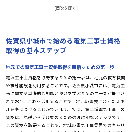
一歩
電気工事士資格の基礎知識を学ぶ方法
佐賀県小城市での資格取得に向けた準備
電気工事士試験に合格するための効果的な勉強
法
佐賀県小城市で始める電気工事士資格
資格取得に必要な書類と手続きのガイド
取得の基本ステップ
合格後に進むべきキャリアの選択肢
未経験者が佐賀県小城市で電気工事のキャリアを築
地元での電気工事士資格取得を目指すための第一歩
く方法
電気工事士資格を取得するための第一歩は、地元の教育機関
未経験から電気工事のプロになるためのロード
や訓練施設を利用することです。佐賀県小城市には、電気工
マップ
事に関する基礎的な知識と技能を学ぶためのコースが提供さ
佐賀県小城市での実習機会を利用したスキルア
れており、これを活用することで、地元の需要に合ったスキ
ップ
ルを身につけることができます。特に、第二種電気工事士の
地域の企業とのコネクションを築く重要性
資格は、基礎から学び始めるための理想的なステップです。
初心者向けの電気工事トレーニングプログラム
この資格を取得することで、地域の電気工事業界でのキャリ