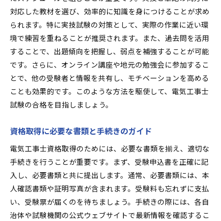
佐賀県小城市での資格保有者の成功事例
対応した教材を選び、効率的に知識を身につけることが求め
られます。特に実技試験の対策として、実際の作業に近い環
地元ネットワークを活用したキャリアブースト
境で練習を重ねることが推奨されます。また、過去問を活用
電気工事業界における資格の重要性
することで、出題傾向を把握し、弱点を補強することが可能
資格取得が可能にする地元での新たな挑戦
です。さらに、オンライン講座や地元の勉強会に参加するこ
佐賀県小城市での電気工事士のキャリアパスを描く
とで、他の受験者と情報を共有し、モチベーションを高める
キャリアの選択肢を広げるためのステップ
ことも効果的です。このような方法を駆使して、電気工事士
佐賀県小城市でのキャリアプランニング
試験の合格を目指しましょう。
成長を可能にする地域でのサポートシステム
資格取得に必要な書類と手続きのガイド
電気工事業界でのキャリアの変遷と展望
地域でのプロフェッショナルなキャリアパス
電気工事士資格取得のためには、必要な書類を揃え、適切な
手続きを行うことが重要です。まず、受験申込書を正確に記
実績を積み重ねることでキャリアを構築する方
入し、必要書類と共に提出します。通常、必要書類には、本
法
人確認書類や証明写真が含まれます。受験料も忘れずに支払
電気工事士資格がもたらす佐賀県小城市での新たな
い、受験票が届くのを待ちましょう。手続きの際には、各自
可能性
治体や試験機関の公式ウェブサイトで最新情報を確認するこ
電気工事士資格が切り開く新しいビジネスチャ