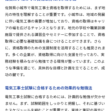
佐賀県小城市でのトレーニング施設とリソース
佐賀県小城市で電気工事士資格を取得するためには、まず地
成功する電気工事士に必要なソフトスキル
元の特性を理解することが重要です。小城市は、地域の発展
未来のキャリアを築くための自己改善計画
に伴い電気工事の需要が増加しており、資格の取得はキャリ
地元佐賀県小城市で需要の高い電気工事の専門技術
アの幅を広げるチャンスとなります。地元の学校や職業訓練
を習得する
施設で提供される講習会やセミナーに参加することで、資格
地元企業が求める専門技術とは
取得に必要な基礎知識を身につけることができます。さら
に、資格取得のための支援制度を活用することも推奨されま
需要の高い技術を学ぶための教育機関
す。多くの企業が、資格取得に向けた支援を行っており、実
佐賀県小城市での専門技術を活かした成功事例
務経験を積みながら勉強できる環境が整っています。このよ
最新の電気工事技術に関するトレンド
うな準備を通じて、具体的な目標と計画を立てることが、成
地域でのキャリアに役立つ技術研修
功の鍵です。
未来の技術者に求められるスキルセット
電気工事士資格が佐賀県小城市でのキャリアの扉を
電気工事士試験に合格するための効果的な勉強法
開く理由
電気工事士試験に合格するためには、計画的な勉強が欠かせ
資格がもたらす地元での信頼と認知度
ません。まず、試験範囲をしっかりと把握し、それに基づい
資格取得後に得られる地域での業務拡大
たスケジュールを組むことが重要です。実技と筆記の両方に